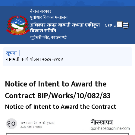
नेपाल सरकार
पूर्वाधार विकास मन्त्रालय
अधिकार सम्पन्न वाग्मती सभ्यता एकीकृत
भाषा चयन गर्नुहोस
NEP
विकास समिति
गुह्येश्वरी फाँट, काठमाण्डौ
मुख्य नेभिगेसनमा जानुहोस्
सूचना
वाग्मती सफाइ महाअभियानको ६९० औं सप्ताह सम्पन्न
वाग्मती सफाइ महाअभियानको ६८९ औं सप्ताह सम्पन्न
वागमती कार्य योजना २०८२-२१०२
वाग्मती सफाइ महाअभियानको ६८८ औं सप्ताह सम्पन्न
पानी परिक्षण प्रतिवेदन जेठ २०८३
Notice of Intent to Award the
Contract BIP/Works/10/082/83
Notice of Intent to Award the Contract