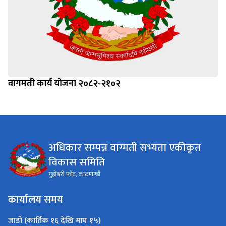
वागमती कार्य योजना २०८२-२१०२
अधिकार सम्पन्न वाग्मती सभ्यता एकीकृत
विकास समिति
गुह्येश्वरी फाँट, काठमाण्डौ
कार्यालय समय
जाडो (कार्तिक १६ देखि माघ १५)