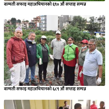
वाग्मती सफाइ महाअभियानको ६९० औं सप्ताह सम्पन्न
वाग्मती सफाइ महाअभियानको ६८९ औं सप्ताह सम्पन्न