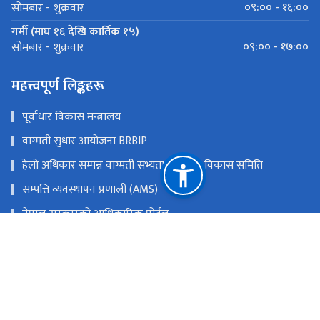
०९:०० - १६:००
सोमबार - शुक्रवार
गर्मी (माघ १६ देखि कार्तिक १५)
०९:०० - १७:००
सोमबार - शुक्रवार
महत्त्वपूर्ण लिङ्कहरू
पूर्वाधार विकास मन्त्रालय
वाग्मती सुधार आयोजना BRBIP
हेलो अधिकार सम्पन्न वाग्मती सभ्यता एकीकृत विकास समिति
सम्पत्ति व्यवस्थापन प्रणाली (AMS)
नेपाल सरकारको आधिकारिक पोर्टल
राष्ट्रिय प्राकृतिक स्रोत तथा वित्त आयोग
गुह्येश्वरी फाँट, काठमाण्डौ
hpcidbcoffice@gmail.com
०१-४११४२६४, ०१-४११४४१३