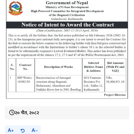
२० चैत, २०८२
A
A