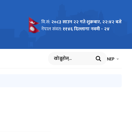
वि.सं:
२०८३ साउन २२ गते शुक्रबार, २२:४२ बजे
नेपाल संवत:
११४६ दिल्लागा नवमी - २४
भाषा चयन गर्नुह
भाषा प
NEP
खोज्नुहोस्