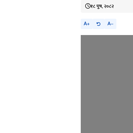
१८ पुष, २०८२
A
A