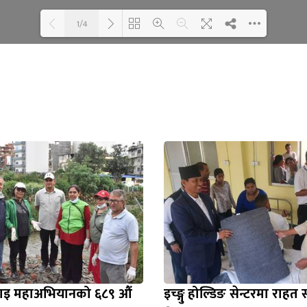
1/4
Loading WEBGL 3D ...
Loading PDF 100% ...
फाइ महाअभियानको ६८९ औं
इच्ङ्गु होल्डिङ सेन्टरमा राहत 