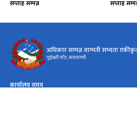
सप्ताह सम्पन्न
सप्ताह सम्पन
अधिकार सम्पन्न वाग्मती सभ्यता एकी
गुह्येश्वरी फाँट, काठमाण्डौ
कार्यालय समय
जाडो (कार्तिक १६ देखि माघ १५)
०९:०० - १६:००
सोमबार - शुक्रवार
गर्मी (माघ १६ देखि कार्तिक १५)
०९:०० - १७:००
सोमबार - शुक्रवार