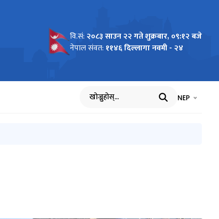
वि.सं:
२०८३ साउन २२ गते शुक्रबार, ०९:१२ बजे
नेपाल संवत:
११४६ दिल्लागा नवमी - २४
भाषा चयन गर्नुह
भाषा प
NEP
खोज्नुहोस्