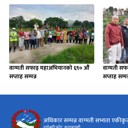
वाग्मती सफाइ महाअभियानको ६९० औं
वाग्मती स
सप्ताह सम्पन्न
सप्ताह सम्पन
अधिकार सम्पन्न वाग्मती सभ्यता एकी
गुह्येश्वरी फाँट, काठमाण्डौ