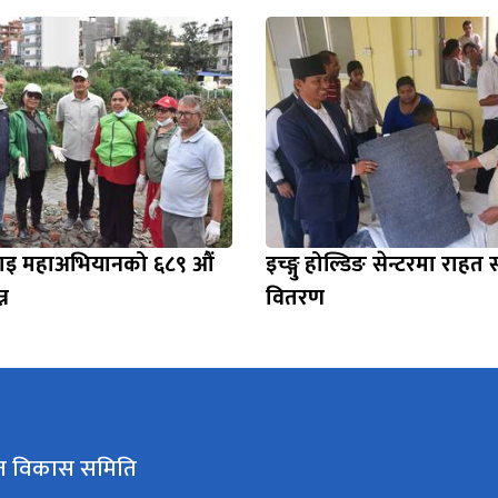
फाइ महाअभियानको ६८९ औं
इच्ङ्गु होल्डिङ सेन्टरमा राहत 
्न
वितरण
कृत विकास समिति