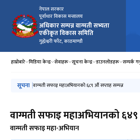
नेपाल सरकार
पूर्वाधार विकास मन्त्रालय
अधिकार सम्पन्न वाग्मती सभ्यता
एकीकृत विकास समिति
गुह्येश्वरी फाँट, काठमाण्डौ
हाम्रोबारे
मिडिया केन्द्र
सेवाहरू
सूचना केन्द्र
डाउनलोडहरू
सम्पर्क गर्
मुख्य नेभिगेसनमा जानुहोस्
सूचना
वाग्मती सफाइ महाअभियानको ६९० औं सप्ताह सम्पन्न
वाग्मती सफाइ महाअभियानको ६८९ औं सप्ताह सम्पन्न
वागमती कार्य योजना २०८२-२१०२
वाग्मती सफाइ महाअभियानको ६८८ औं सप्ताह सम्पन्न
पानी परिक्षण प्रतिवेदन जेठ २०८३
वाग्मती सफाइ महाअभियानको ६४९ औं
वाग्मती सफाइ महा-अभियान