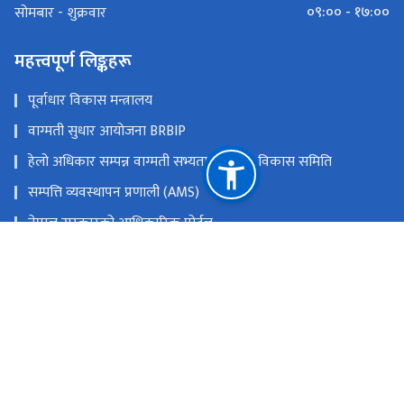
०९:०० - १७:००
सोमबार - शुक्रवार
महत्त्वपूर्ण लिङ्कहरू
पूर्वाधार विकास मन्त्रालय
वाग्मती सुधार आयोजना BRBIP
हेलो अधिकार सम्पन्न वाग्मती सभ्यता एकीकृत विकास समिति
सम्पत्ति व्यवस्थापन प्रणाली (AMS)
नेपाल सरकारको आधिकारिक पोर्टल
राष्ट्रिय प्राकृतिक स्रोत तथा वित्त आयोग
गुह्येश्वरी फाँट, काठमाण्डौ
hpcidbcoffice@gmail.com
०१-४११४२६४, ०१-४११४४१३