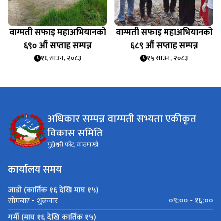
वाग्मती सफाइ महाअभियानको
वाग्मती सफाइ महाअभियानको
६९० औं सप्ताह सम्पन्न
६८९ औं सप्ताह सम्पन्न
१६ साउन, २०८३
१५ साउन, २०८३
अधिकार सम्पन्न वाग्मती सभ्यता एकीकृत
विकास समिति
गुह्येश्वरी फाँट, काठमाण्डौ
कार्यालय समय
जाडो (कार्तिक १६ देखि माघ १५)
०९:०० - १६:००
सोमबार - शुक्रवार
गर्मी (माघ १६ देखि कार्तिक १५)