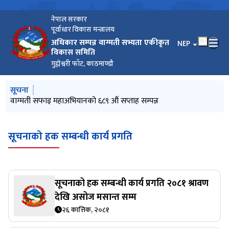
नेपाल सरकार
पूर्वाधार विकास मन्त्रालय
अधिकार सम्पन्न वाग्मती सभ्यता एकीकृत
भाषा चयन गर्नुहोस
NEP
विकास समिति
गुह्येश्वरी फाँट, काठमाण्डौ
मुख्य नेभिगेसनमा जानुहोस्
सूचना
वाग्मती सफाइ महाअभियानको ६९० औं सप्ताह सम्पन्न
वाग्मती सफाइ महाअभियानको ६८९ औं सप्ताह सम्पन्न
वागमती कार्य योजना २०८२-२१०२
वाग्मती सफाइ महाअभियानको ६८८ औं सप्ताह सम्पन्न
पानी परिक्षण प्रतिवेदन जेठ २०८३
सूचनाको हक सम्बन्धी कार्य प्रगति
सूचनाको हक सम्बन्धी कार्य प्रगति २०८१ श्रावण
देखि असोज मसान्त सम्म
२६ कात्तिक, २०८१