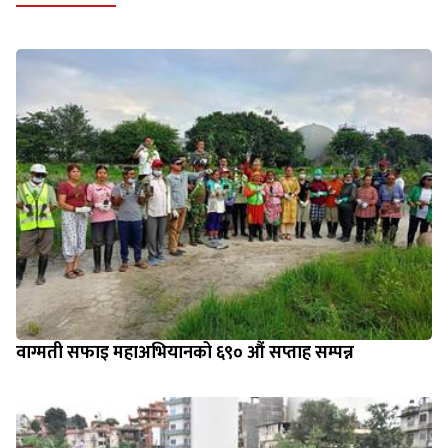
वाग्मती सफाइ महाअभियानको ६९० औं सप्ताह सम्पन्न