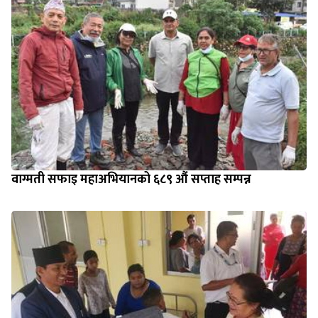
वाग्मती सफाइ महाअभियानको ६८९ औं सप्ताह सम्पन्न