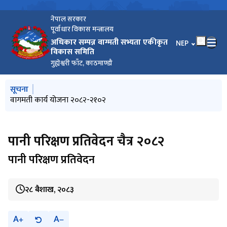
नेपाल सरकार
पूर्वाधार विकास मन्त्रालय
अधिकार सम्पन्न वाग्मती सभ्यता एकीकृत
भाषा चयन गर्नुहोस
NEP
विकास समिति
गुह्येश्वरी फाँट, काठमाण्डौ
मुख्य नेभिगेसनमा जानुहोस्
सूचना
वाग्मती सफाइ महाअभियानको ६९० औं सप्ताह सम्पन्न
वाग्मती सफाइ महाअभियानको ६८९ औं सप्ताह सम्पन्न
वागमती कार्य योजना २०८२-२१०२
वाग्मती सफाइ महाअभियानको ६८८ औं सप्ताह सम्पन्न
पानी परिक्षण प्रतिवेदन जेठ २०८३
पानी परिक्षण प्रतिवेदन चैत्र २०८२
पानी परिक्षण प्रतिवेदन
२८ बैशाख, २०८३
A
A