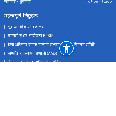
०९:०० - १७:००
सोमबार - शुक्रवार
महत्त्वपूर्ण लिङ्कहरू
पूर्वाधार विकास मन्त्रालय
वाग्मती सुधार आयोजना BRBIP
हेलो अधिकार सम्पन्न वाग्मती सभ्यता एकीकृत विकास समिति
सम्पत्ति व्यवस्थापन प्रणाली (AMS)
नेपाल सरकारको आधिकारिक पोर्टल
राष्ट्रिय प्राकृतिक स्रोत तथा वित्त आयोग
गुह्येश्वरी फाँट, काठमाण्डौ
hpcidbcoffice@gmail.com
०१-४११४२६४, ०१-४११४४१३