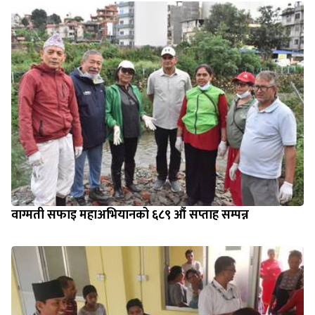
वाग्मती सफाइ महाअभियानको ६८९ औं सप्ताह सम्पन्न