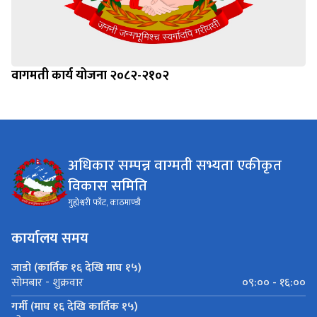
वागमती कार्य योजना २०८२-२१०२
अधिकार सम्पन्न वाग्मती सभ्यता एकीकृत
विकास समिति
गुह्येश्वरी फाँट, काठमाण्डौ
कार्यालय समय
जाडो (कार्तिक १६ देखि माघ १५)
०९:०० - १६:००
सोमबार - शुक्रवार
गर्मी (माघ १६ देखि कार्तिक १५)