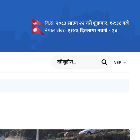
वि.सं:
२०८३ साउन २२ गते शुक्रबार, १२:३८ बजे
नेपाल संवत:
११४६ दिल्लागा नवमी - २४
भाषा चयन गर्नुह
भाषा प
NEP
खोज्नुहोस्