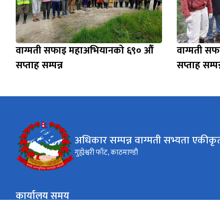
वाग्मती सफाइ महाअभियानको ६९० औं
वाग्मती स
सप्ताह सम्पन्न
सप्ताह सम्पन
अधिकार सम्पन्न वाग्मती सभ्यता एकी
गुह्येश्वरी फाँट, काठमाण्डौ
कार्यालय समय
जाडो (कार्तिक १६ देखि माघ १५)