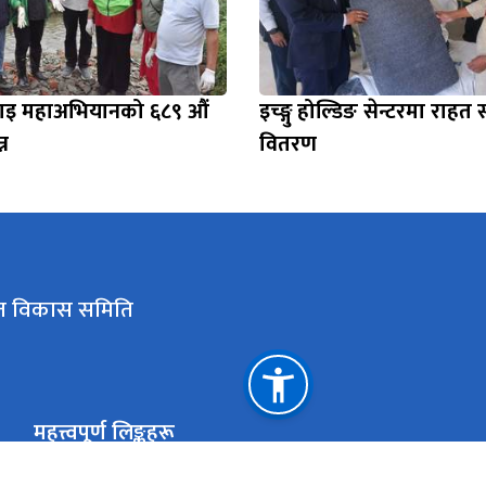
फाइ महाअभियानको ६८९ औं
इच्ङ्गु होल्डिङ सेन्टरमा राहत 
्न
वितरण
कृत विकास समिति
महत्त्वपूर्ण लिङ्कहरू
पूर्वाधार विकास मन्त्रालय