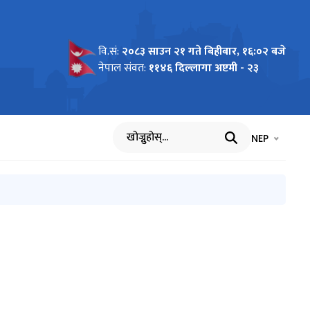
वि.सं:
२०८३ साउन २१ गते बिहीबार, १६:०२ बजे
नेपाल संवत:
११४६ दिल्लागा अष्टमी - २३
भाषा चयन गर्नुह
भाषा प
NEP
खोज्नुहोस्