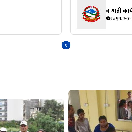
वाग्मती का
२७ पुष, २०६५
१