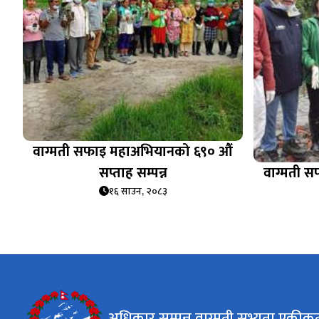
वाग्मती सफाइ महाअभियानको ६९० औं
सप्ताह सम्पन्न
वाग्मती 
१६ साउन, २०८३
अधिकार सम्पन्न वाग्मती सभ्यता एकी