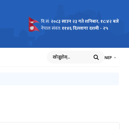
वि.सं:
२०८३ साउन २३ गते शनिबार, १८:४२ बजे
नेपाल संवत:
११४६ दिल्लागा दशमी - २५
भाषा चयन गर्नुह
भाषा प
NEP
खोज्नुहोस्