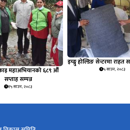
इच्ङ्गु होल्डिङ सेन्टरमा राहत 
सफाइ महाअभियानको ६८९ औं
५ साउन, २०८३
सप्ताह सम्पन्न
१५ साउन, २०८३
कृत विकास समिति